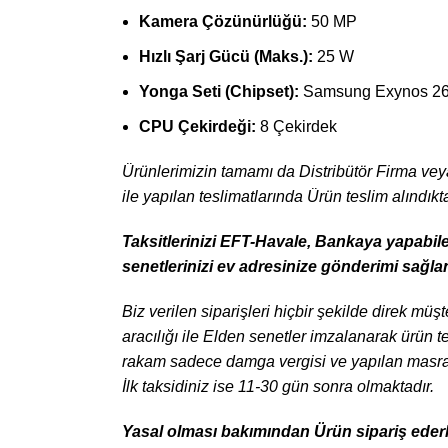
Kamera Çözünürlüğü:
50 MP
Hızlı Şarj Gücü (Maks.):
25 W
Yonga Seti (Chipset):
Samsung Exynos 2
CPU Çekirdeği:
8 Çekirdek
Ürünlerimizin tamamı da Distribütör Firma veya 
ile yapılan teslimatlarında Ürün teslim alındık
Taksitlerinizi EFT-Havale, Bankaya yapabil
senetlerinizi ev adresinize gönderimi sağla
Biz verilen siparişleri hiçbir şekilde direk mü
aracılığı ile Elden senetler imzalanarak ürün 
rakam sadece damga vergisi ve yapılan masraf
İlk taksidiniz ise 11-30 gün sonra olmaktadır.
Yasal olması bakımından Ürün sipariş ederken