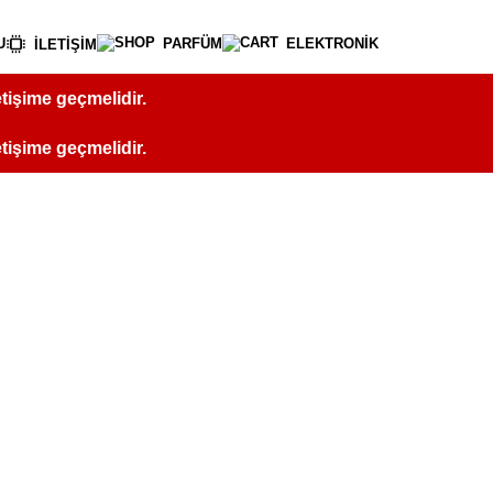
U
PARFÜM
ELEKTRONİK
İLETİŞİM
letişime geçmelidir.
letişime geçmelidir.