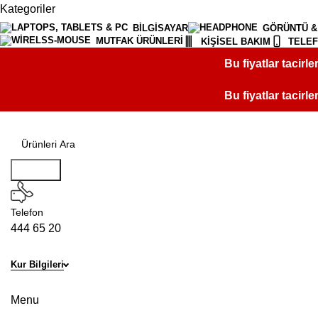
Kategoriler
BİLGİSAYAR
GÖRÜNTÜ &
MUTFAK ÜRÜNLERİ
KİŞİSEL BAKIM
TELE
Bu fiyatlar tacirle
Bu fiyatlar tacirle
Aramak
Telefon
444 65 20
Kur Bilgileri
Mağaza Aç
Menu