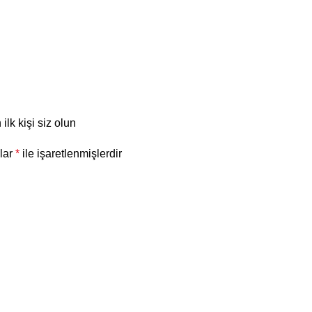
k kişi siz olun
nlar
*
ile işaretlenmişlerdir