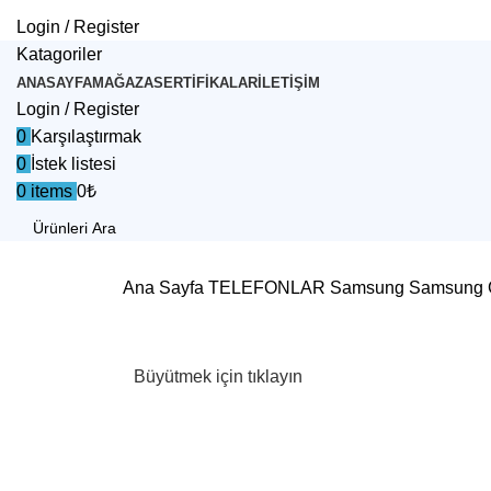
Login / Register
Katagoriler
ANASAYFA
MAĞAZA
SERTIFIKALAR
İLETIŞIM
Login / Register
0
Karşılaştırmak
0
İstek listesi
0
items
0
₺
Aramak
Ana Sayfa
TELEFONLAR
Samsung
Samsung 
Büyütmek için tıklayın