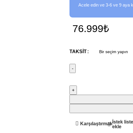
Acele edin ve 3-6 ve 9 aya k
76.999
₺
TAKSIT
İstek list
Karşılaştırmak
ekle