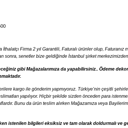
600
İthalatçı Firma 2 yıl Garantili, Faturalı ürünler olup, Faturanız
tan sonra, senetler bize geldiğinde İstanbul şirket merkezimizde
eceğiniz gibi Mağazalarımıza da yapabilirsiniz.. Ödeme deko
nmaktadır.
şterilere kargo ile gönderim yapmıyoruz. Türkiye’nin çeşitli şehi
teslimatları yapılıyor. Hiçbir şekilde sizden önceden para istenm
lardır. Bunu da ürün teslim alırken Mağazamıza veya Bayilerimi
 istenilen bilgileri eksiksiz ve tam olarak doldurmalı ve gel