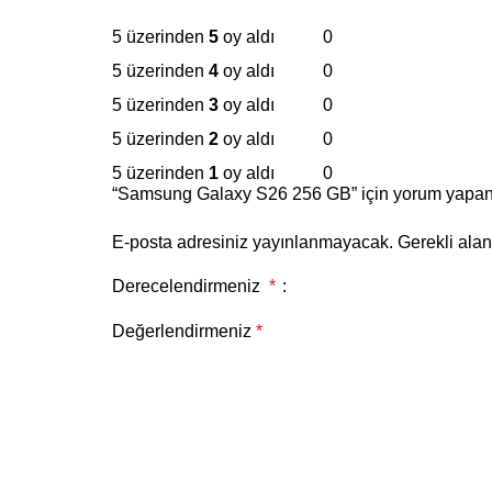
5 üzerinden
5
oy aldı
0
5 üzerinden
4
oy aldı
0
5 üzerinden
3
oy aldı
0
5 üzerinden
2
oy aldı
0
5 üzerinden
1
oy aldı
0
“Samsung Galaxy S26 256 GB” için yorum yapan il
E-posta adresiniz yayınlanmayacak.
Gerekli ala
Derecelendirmeniz
*
Değerlendirmeniz
*