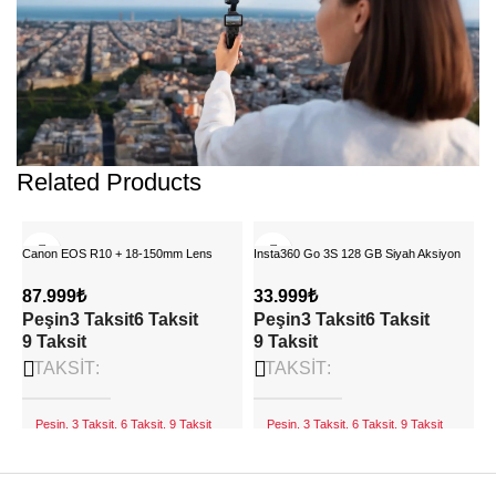
Related Products
Canon EOS R10 + 18-150mm Lens
Insta360 Go 3S 128 GB Siyah Aksiyon
Aynasız Fotoğraf Makinesi
Kamerası
87.999
₺
33.999
₺
Peşin
3 Taksit
6 Taksit
Peşin
3 Taksit
6 Taksit
9 Taksit
9 Taksit
TAKSIT
TAKSIT
Peşin, 3 Taksit, 6 Taksit, 9 Taksit
Peşin, 3 Taksit, 6 Taksit, 9 Taksit