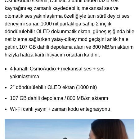
OsmoAudio sistemi; DJI Mic 3 dahil birden fazla ses
kaynağını eş zamanlı kaydedebilir, mekansal ses ve
otomatik ses yakınlaştırma özelliğiyle tam sürükleyici ses
deneyimi sunar. 1000 nit parlaklığa sahip 2 inçlik
döndürülebilir OLED dokunmatik ekran, güneş ışığında bile
net izleme sağlarken yatay-dikey mod geçişini anlık hale
getirir. 107 GB dahili depolama alanı ve 800 MB/sn aktarım
hızıyla hafıza kartı ihtiyacını ortadan kaldırır.
4 kanallı OsmoAudio + mekansal ses + ses
yakınlaştırma
2″ döndürülebilir OLED ekran (1000 nit)
107 GB dahili depolama / 800 MB/sn aktarım
Wi-Fi canlı yayın + zaman kodu entegrasyonu