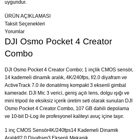
uygundur.
ÜRÜN AÇIKLAMASI
Taksit Seçenekleri
Yorumlar
DJI Osmo Pocket 4 Creator
Combo
DJI Osmo Pocket 4 Creator Combo; 1 inçlik CMOS sensör,
14 kademeli dinamik aralık, 4K/240fps, f/2.0 diyafram ve
ActiveTrack 7.0 ile donatılmış kompakt 3 eksenli gimbal
kameradır. DJI Mic 3 verici, geniş açılı lens, dolgu ışığı ve
mini tripod ile eksiksiz içerik üretim seti olarak sunulan DJI
Osmo Pocket 4 Creator Combo, 107 GB dahili depolama
ve 10-bit D-Log ile profesyonel kaliteyi avuç içine taşır.
1 inç CMOS Sensör
4K/240fps
14 Kademeli Dinamik
Aralık
f/2.0 Diyafram
3 Eksenli Mekanik