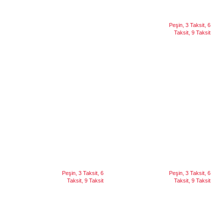
Seçenekler
Peşin, 3 Taksit, 6
TAKSIT
Taksit, 9 Taksit
Arzum AR2039 Tostçu Delux Gün Batımı
Arzum AR2044 Kantintost Pro 2000 W
1800 W Tost Makinesi
Izgara ve Tost Makinesi
8.999
₺
6.999
₺
Peşin
3 Taksit
6 Taksit
Peşin
3 Taksit
6 Taksit
9 Taksit
9 Taksit
Seçenekler
Seçenekler
Peşin, 3 Taksit, 6
Peşin, 3 Taksit, 6
TAKSIT
TAKSIT
Taksit, 9 Taksit
Taksit, 9 Taksit