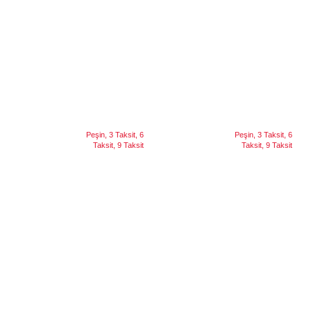
Arzum AR2074 Airtasty XL Air Fryer 6 lt
Arzum AR2076 Airtasty Smart Air Fryer
Yağsız Fritöz
7.5 lt Yağsız Fritöz
5.999
₺
6.999
₺
Peşin
3 Taksit
6 Taksit
Peşin
3 Taksit
6 Taksit
9 Taksit
9 Taksit
Seçenekler
Seçenekler
Peşin, 3 Taksit, 6
Peşin, 3 Taksit, 6
TAKSIT
TAKSIT
Taksit, 9 Taksit
Taksit, 9 Taksit
Arzum Quattro AR221 Ekmek Kızartma
Arzum Rito Ekmek Kızartma Makinesi
Makinesi
8.999
₺
11.999
₺
Peşin
3 Taksit
6 Taksit
Peşin
3 Taksit
6 Taksit
9 Taksit
9 Taksit
Seçenekler