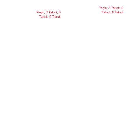
Seçenekler
Peşin, 3 Taksit, 6
TAKSIT
Peşin, 3 Taksit, 6
Taksit, 9 Taksit
TAKSIT
Taksit, 9 Taksit
Fakir Alba Ekmek Kızartma Makinesi
Fakir Ave 2 Dilim Ekmek Kızartma
Makinesi
3.148
₺
3.148
₺
Sepete Ekle
Sepete Ekle
Fakir Ladiva Toaster Ekmek Kızartma
Fakir Rubra Ekmek Kızartma Makinesi
Makinesi
2.798
₺
2.332
₺
Sepete Ekle
Sepete Ekle