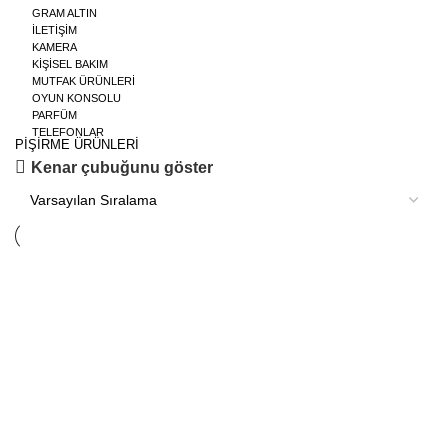
GRAM ALTIN
İLETİŞİM
KAMERA
KİŞİSEL BAKIM
MUTFAK ÜRÜNLERİ
OYUN KONSOLU
PARFÜM
TELEFONLAR
PİŞİRME ÜRÜNLERİ
Kenar çubuğunu göster
Arzum AR2014 Altro Ekmek Kızartma
Arzum AR2018 Krispo Dreamline Ekmek
Makinesi
Kızartma Makinesi
2.798
₺
5.999
₺
Peşin
3 Taksit
6 Taksit
Sepete Ekle
9 Taksit