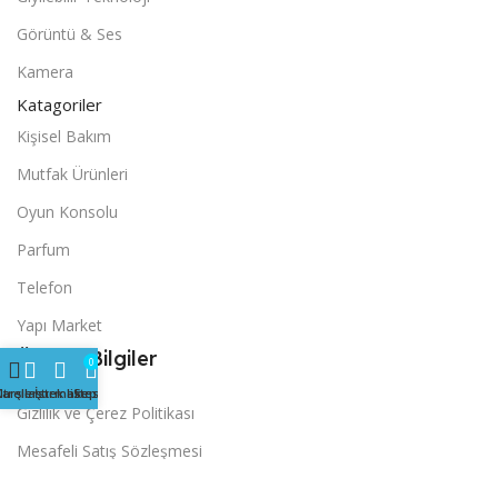
Görüntü & Ses
Kamera
Katagoriler
Kişisel Bakım
Mutfak Ürünleri
Oyun Konsolu
Parfum
Telefon
Yapı Market
Önemli Bilgiler
0
iltreler
Karşılaştırmak
İstek listesi
Sepet
Gizlilik ve Çerez Politikası
Mesafeli Satış Sözleşmesi
Teslimat ve İade Şartları