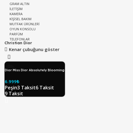
GRAM ALTIN
İLETİŞİM
KAMERA
KİŞİSEL BAKIM
MUTFAK ÜRÜNLERİ
OYUN KONSOLU
PARFÜM
TELEFONLAR
Christian Dior
Kenar çubuğunu göster
Dior Miss Dior Absolutely Blooming
EDP 100 ml Kadın Parfüm
6.999
₺
Peşin
3 Taksit
6 Taksit
9 Taksit