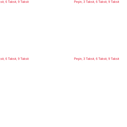
TAKSIT
sit, 6 Taksit, 9 Taksit
Peşin, 3 Taksit, 6 Taksit, 9 Taksit
n Konsolu
Sony Ps Vita Oyun Konsolu PCH-1000 Seri
13.999
₺
sit
9 Taksit
Peşin
3 Taksit
6 Taksit
9 Taksit
r
Seçenekler
TAKSIT
sit, 6 Taksit, 9 Taksit
Peşin, 3 Taksit, 6 Taksit, 9 Taksit