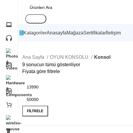
Aramak
Katagoriler
Anasayfa
Mağaza
Sertifikalar
İletişim
Ana Sayfa
OYUN KONSOLU
Konsol
9 sonucun tümü gösteriliyor
Fiyata göre filtrele
FILTRELE