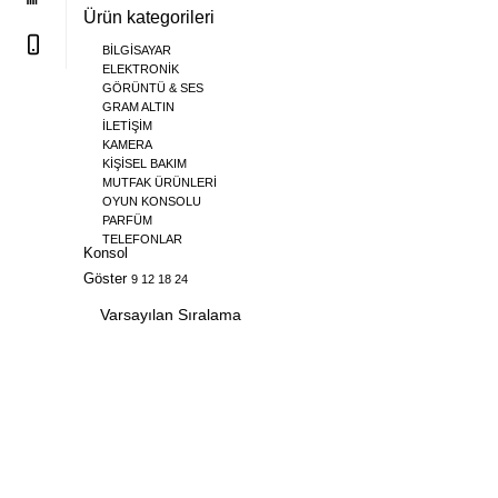
Ürün kategorileri
BİLGİSAYAR
ELEKTRONİK
GÖRÜNTÜ & SES
GRAM ALTIN
İLETİŞİM
KAMERA
KİŞİSEL BAKIM
MUTFAK ÜRÜNLERİ
OYUN KONSOLU
PARFÜM
TELEFONLAR
Konsol
Göster
9
12
18
24
Asus Rog Ally Extreme 8 Çekirdekli 512 GB SSD Oyun
MICROSO
Konsolu
49.999
₺
Peşin
3 Taksit
6 Taksit
9 Taksit
P
Seçenekler