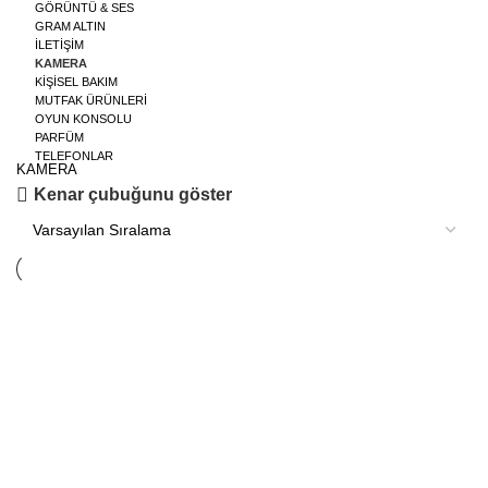
GÖRÜNTÜ & SES
GRAM ALTIN
İLETİŞİM
KAMERA
KİŞİSEL BAKIM
MUTFAK ÜRÜNLERİ
OYUN KONSOLU
PARFÜM
TELEFONLAR
KAMERA
Kenar çubuğunu göster
70mai A410 Full HD Ön ve Arka Araç
70mai A500S Pro Plus 2K Ön Araç
Kamerası Seti
Kamerası
10.999
₺
9.999
₺
Peşin
3 Taksit
6 Taksit
Peşin
3 Taksit
6 Taksit