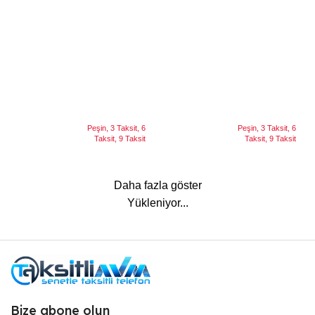
Canon EOS C70 Sinema Video Kamera
Canon EOS C80 6K Video Kamera
305.999
₺
448.999
₺
Peşin
3 Taksit
6 Taksit
Peşin
3 Taksit
6 Taksit
9 Taksit
9 Taksit
Seçenekler
Seçenekler
Peşin, 3 Taksit, 6
Peşin, 3 Taksit, 6
TAKSIT
TAKSIT
Taksit, 9 Taksit
Taksit, 9 Taksit
Daha fazla göster
Yükleniyor...
Bize abone olun