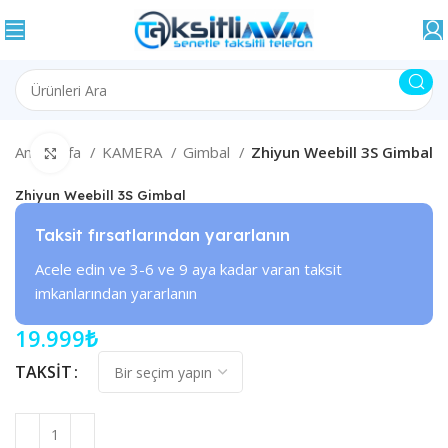
Ana Sayfa
KAMERA
Gimbal
Zhiyun Weebill 3S Gimbal
Büyütmek için tıklayın
Zhiyun Weebill 3S Gimbal
Taksit fırsatlarından yararlanın
Acele edin ve 3-6 ve 9 aya kadar varan taksit
imkanlarından yararlanın
19.999
₺
TAKSIT