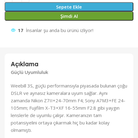
Sepete Ekle
Şimdi Al
17
İnsanlar şu anda bu ürünü izliyor!
Açıklama
Güçlü Uyumluluk
Weebill 3S, güçlü performansıyla piyasada bulunan çoğu
DSLR ve aynasız kameralara uyum sağlar. Aynı
zamanda Nikon Z7II+24-70mm F4; Sony A7M3+FE 24-
105mm; Fujifilm X-T3+XF 16-55mm F2.8 gibi yaygın
lenslerle de uyumlu çalışır. Kameranızın tam
potansiyelini ortaya çıkarmak hiç bu kadar kolay
olmamıştı.