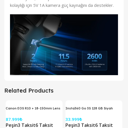
kolaylığı için 5V 1A kamera güç kaynağını da destekler.
Related Products
Canon EOS R10 + 18-150mm Lens
Insta360 Go 3S 128 GB Siyah
Aynasız Fotoğraf Makinesi
Aksiyon Kamerası
87.999
₺
33.999
₺
Peşin
3 Taksit
6 Taksit
Peşin
3 Taksit
6 Taksit