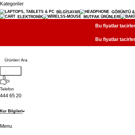
Kategoriler
BİLGİSAYAR
GÖRÜNTÜ &
ELEKTRONİK
MUTFAK ÜRÜNLERİ
Bu fiyatlar tacirle
Bu fiyatlar tacirle
Aramak
Telefon
444 65 20
Kur Bilgileri
Mağaza Aç
Menu