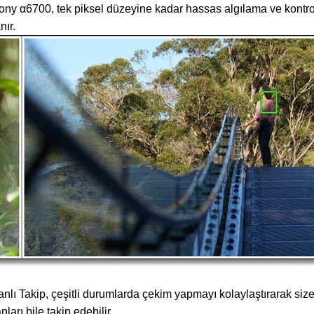
ony α6700, tek piksel düzeyine kadar hassas algılama ve kontro
ır.
nlı Takip, çeşitli durumlarda çekim yapmayı kolaylaştırarak s
rı bile takip edebilir