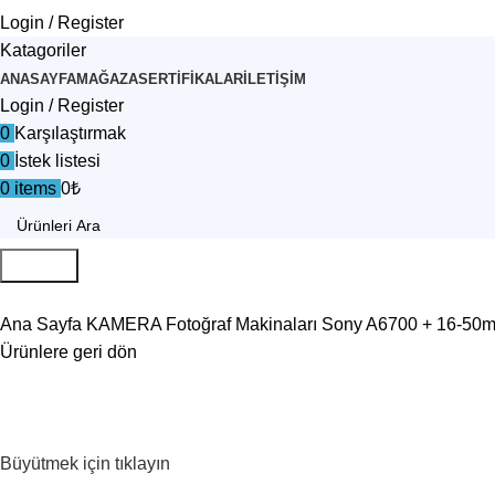
Login / Register
Katagoriler
ANASAYFA
MAĞAZA
SERTIFIKALAR
İLETIŞIM
Login / Register
0
Karşılaştırmak
0
İstek listesi
0
items
0
₺
Aramak
Ana Sayfa
KAMERA
Fotoğraf Makinaları
Sony A6700 + 16-50m
Ürünlere geri dön
Büyütmek için tıklayın