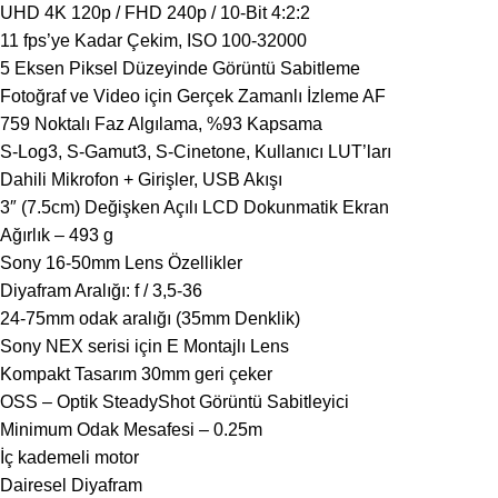
UHD 4K 120p / FHD 240p / 10-Bit 4:2:2
11 fps’ye Kadar Çekim, ISO 100-32000
5 Eksen Piksel Düzeyinde Görüntü Sabitleme
Fotoğraf ve Video için Gerçek Zamanlı İzleme AF
759 Noktalı Faz Algılama, %93 Kapsama
S-Log3, S-Gamut3, S-Cinetone, Kullanıcı LUT’ları
Dahili Mikrofon + Girişler, USB Akışı
3″ (7.5cm) Değişken Açılı LCD Dokunmatik Ekran
Ağırlık – 493 g
Sony 16-50mm Lens Özellikler
Diyafram Aralığı: f / 3,5-36
24-75mm odak aralığı (35mm Denklik)
Sony NEX serisi için E Montajlı Lens
Kompakt Tasarım 30mm geri çeker
OSS – Optik SteadyShot Görüntü Sabitleyici
Minimum Odak Mesafesi – 0.25m
İç kademeli motor
Dairesel Diyafram