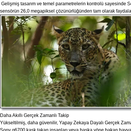
Gelişmiş tasarım ve temel parametrelerin kontrolü sayesinde S
sensörün 26,0 megapiksel çözünürlüğünden tam olarak faydalan
Daha Akıllı Gerçek Zamanlı Takip
Yükseltilmiş, daha güvenilir, Yapay Zekaya Dayalı Gerçek Zama
Sony α6700 kask takan insanları veya başka yöne bakan hayvanla