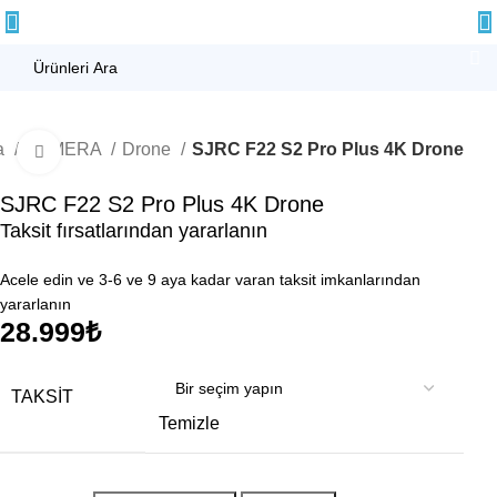
a
KAMERA
Drone
SJRC F22 S2 Pro Plus 4K Drone
Büyütmek için tıklayın
SJRC F22 S2 Pro Plus 4K Drone
Taksit fırsatlarından yararlanın
Acele edin ve 3-6 ve 9 aya kadar varan taksit imkanlarından
yararlanın
28.999
₺
TAKSIT
Temizle