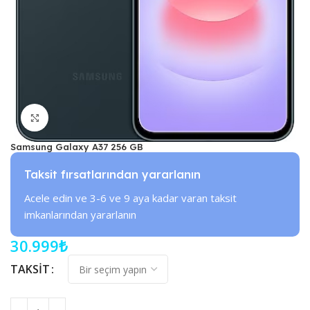
Büyütmek için tıklayın
Samsung Galaxy A37 256 GB
Taksit fırsatlarından yararlanın
Acele edin ve 3-6 ve 9 aya kadar varan taksit
imkanlarından yararlanın
30.999
₺
TAKSIT