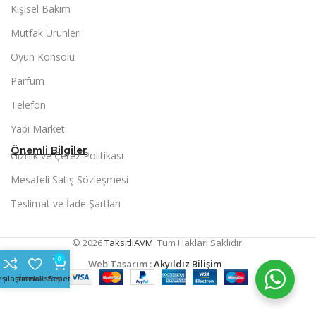
Kişisel Bakım
Mutfak Ürünleri
Oyun Konsolu
Parfum
Telefon
Yapı Market
Önemli Bilgiler
Gizlilik ve Çerez Politikası
Mesafeli Satış Sözleşmesi
Teslimat ve İade Şartları
© 2026
TaksitliAVM
. Tüm Hakları Saklıdır.
0
Web Tasarım :
Akyıldız Bilişim
rşılaştırmak
İstek listesi
Sepet