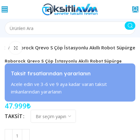
ME
Roborock Qrevo S Çöp İstasyonlu Akıllı Robot Süpürge
Büyütmek için tıklayın
Roborock Qrevo S Çöp İstasyonlu Akıllı Robot Süpürge
Taksit fırsatlarından yararlanın
Acele edin ve 3-6 ve 9 aya kadar varan taksit
imkanlarından yararlanın
47.999
₺
TAKSIT