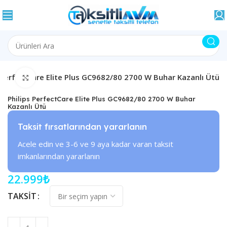
s PerfectCare Elite Plus GC9682/80 2700 W Buhar Kazanlı Ütü
Büyütmek için tıklayın
Philips PerfectCare Elite Plus GC9682/80 2700 W Buhar
Kazanlı Ütü
Taksit fırsatlarından yararlanın
Acele edin ve 3-6 ve 9 aya kadar varan taksit
imkanlarından yararlanın
22.999
₺
TAKSIT