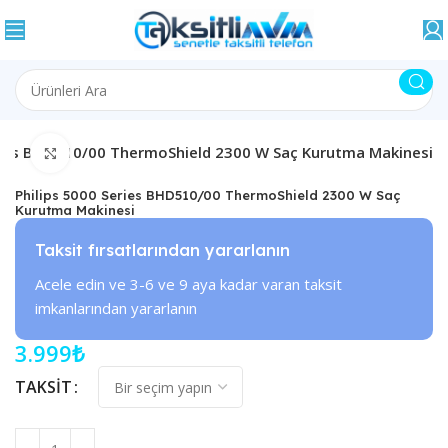
eries BHD510/00 ThermoShield 2300 W Saç Kurutma Makinesi
Büyütmek için tıklayın
Philips 5000 Series BHD510/00 ThermoShield 2300 W Saç
Kurutma Makinesi
Taksit fırsatlarından yararlanın
Acele edin ve 3-6 ve 9 aya kadar varan taksit
imkanlarından yararlanın
3.999
₺
TAKSIT