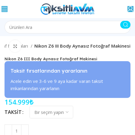
raf Makinaları
Nikon Z6 III Body Aynasız Fotoğraf Makinesi
Büyütmek için tıklayın
Nikon Z6 III Body Aynasız Fotoğraf Makinesi
Taksit fırsatlarından yararlanın
Acele edin ve 3-6 ve 9 aya kadar varan taksit
imkanlarından yararlanın
154.999
₺
TAKSIT