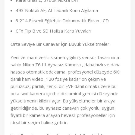
Karartmasız, 5760k Nokta EVF
493 Noktalı AF, AI Tabanlı Konu Algılama
3.2″ 4 Eksenli Eğilebilir Dokunmatik Ekran LCD
CFx Tip B ve SD Hafıza Kartı Yuvaları
Orta Seviye Bir Canavar İçin Büyük Yükseltmeler
Yeni ve ilham verici kısmen yığılmış sensör tasarımına
sahip Nikon Z6 III Aynasız Kamera , daha hızlı ve daha
hassas otomatik odaklama, profesyonel düzeyde 6K
dahili ham video, 120 fps’ye kadar ön çekim ve
pürüzsüz, parlak, renkli bir EVF dahil olmak üzere bu
orta sınıf kamera için bir dizi amiral gemisi düzeyinde
yükseltmenin kilidini açar. Bu yükseltmeler bir araya
getirildiğinde, bu aynasız canavarı çok yönlü, uygun
fiyatlı bir kamera arayan hevesli profesyoneller için
ideal bir seçim haline getirir.