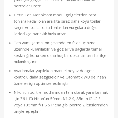
portreler üretir
Derin Ton Monokrom modu, gölgelerden orta
tonlara kadar olan aralıkta biraz daha koyu tonlar
seçer ve tonlar orta tonlardan vurgulara doğru
ilerledikçe parlaklık hızla artar
Ten yumuşatma, bir çekimde en fazla üç özne
üzerinde kullanılabilir ve gözler ve saçlarda temel
keskinliği korurken daha hoş bir doku için teni hafifçe
bulanıklaştırır
Ayarlamalar yapılırken manuel beyaz dengesi
kontrolü daha sezgiseldir ve Otomatik WB de insan
özneleri için optimize edilmiştir
Nikon’un portre modlarından tam olarak yararlanmak
için Z6 III’ü Nikon’un 50mm f/1.2 S, 85mm f/1.2 S
veya 135mm f/1.8 S Plena gibi portre Z lenslerinden
biriyle eşleştirin