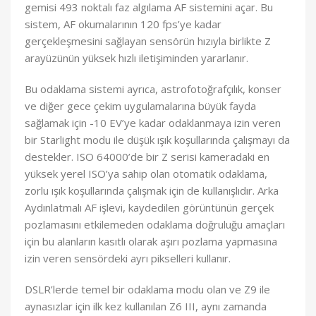
gemisi 493 noktalı faz algılama AF sistemini açar. Bu
sistem, AF okumalarının 120 fps’ye kadar
gerçekleşmesini sağlayan sensörün hızıyla birlikte Z
arayüzünün yüksek hızlı iletişiminden yararlanır.
Bu odaklama sistemi ayrıca, astrofotoğrafçılık, konser
ve diğer gece çekim uygulamalarına büyük fayda
sağlamak için -10 EV’ye kadar odaklanmaya izin veren
bir Starlight modu ile düşük ışık koşullarında çalışmayı da
destekler. ISO 64000’de bir Z serisi kameradaki en
yüksek yerel ISO’ya sahip olan otomatik odaklama,
zorlu ışık koşullarında çalışmak için de kullanışlıdır. Arka
Aydınlatmalı AF işlevi, kaydedilen görüntünün gerçek
pozlamasını etkilemeden odaklama doğruluğu amaçları
için bu alanların kasıtlı olarak aşırı pozlama yapmasına
izin veren sensördeki ayrı pikselleri kullanır.
DSLR’lerde temel bir odaklama modu olan ve Z9 ile
aynasızlar için ilk kez kullanılan Z6 III, aynı zamanda