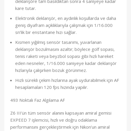
deklanşöre tam basıldıktan sonra 4 saniyeye kadar
kare tutar.
Elektronik deklanşör, en aydınlık koşullarda ve daha
geniş diyafram açıklıklarıyla çalışmak için 1/16.000
sn’lik bir enstantane hızı sağlar.
Kısmen yığılmış sensör tasarımı, yuvarlanan
deklanşör bozulmasını azaltır; böylece golf sopası,
tenis raketi veya beyzbol sopası gibi hızlı hareket
eden nesneler, 1/16.000 saniyeye kadar deklanşör
hızlarıyla çalışırken bozuk görünmez.
Hızlı sürekli çekim hızlarına ayak uydurabilmek için AF
hesaplamaları 120 fps hızında yapılır.
493 Noktalı Faz Algılama AF
Z6 III’ün tüm sensör alanını kapsayan amiral gemisi
EXPEED 7 işlemcisi, hızlı ve doğru odaklama
performansını gerçekleştirmek için Nikon’un amiral