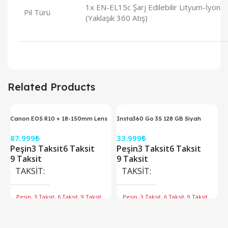
1x EN-EL15c Şarj Edilebilir Lityum-İyon
Pil Türü
(Yaklaşık 360 Atış)
Related Products
Canon EOS R10 + 18-150mm Lens
Insta360 Go 3S 128 GB Siyah
Aynasız Fotoğraf Makinesi
Aksiyon Kamerası
87.999
₺
33.999
₺
Peşin
3 Taksit
6 Taksit
Peşin
3 Taksit
6 Taksit
9 Taksit
9 Taksit
TAKSIT
TAKSIT
Peşin, 3 Taksit, 6 Taksit, 9 Taksit
Peşin, 3 Taksit, 6 Taksit, 9 Taksit