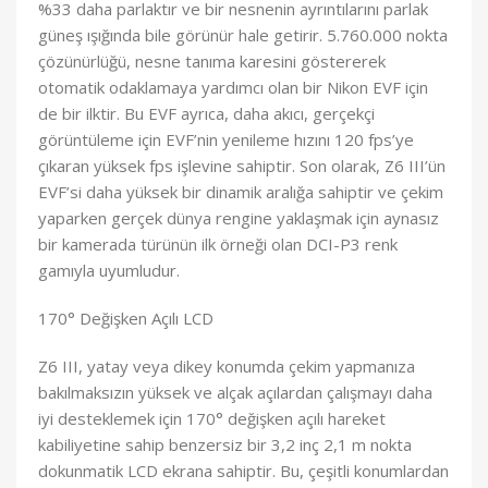
%33 daha parlaktır ve bir nesnenin ayrıntılarını parlak
güneş ışığında bile görünür hale getirir. 5.760.000 nokta
çözünürlüğü, nesne tanıma karesini göstererek
otomatik odaklamaya yardımcı olan bir Nikon EVF için
de bir ilktir. Bu EVF ayrıca, daha akıcı, gerçekçi
görüntüleme için EVF’nin yenileme hızını 120 fps’ye
çıkaran yüksek fps işlevine sahiptir. Son olarak, Z6 III’ün
EVF’si daha yüksek bir dinamik aralığa sahiptir ve çekim
yaparken gerçek dünya rengine yaklaşmak için aynasız
bir kamerada türünün ilk örneği olan DCI-P3 renk
gamıyla uyumludur.
170° Değişken Açılı LCD
Z6 III, yatay veya dikey konumda çekim yapmanıza
bakılmaksızın yüksek ve alçak açılardan çalışmayı daha
iyi desteklemek için 170° değişken açılı hareket
kabiliyetine sahip benzersiz bir 3,2 inç 2,1 m nokta
dokunmatik LCD ekrana sahiptir. Bu, çeşitli konumlardan