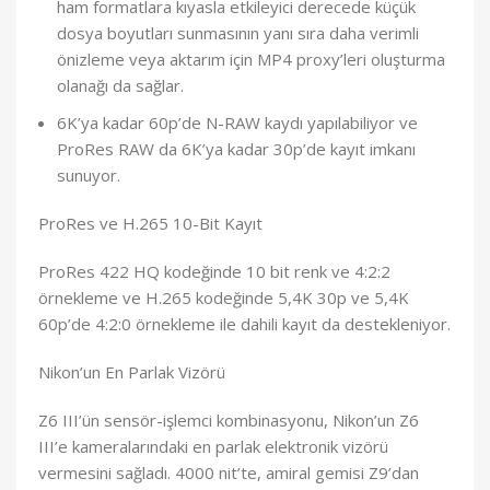
ham formatlara kıyasla etkileyici derecede küçük
dosya boyutları sunmasının yanı sıra daha verimli
önizleme veya aktarım için MP4 proxy’leri oluşturma
olanağı da sağlar.
6K’ya kadar 60p’de N-RAW kaydı yapılabiliyor ve
ProRes RAW da 6K’ya kadar 30p’de kayıt imkanı
sunuyor.
ProRes ve H.265 10-Bit Kayıt
ProRes 422 HQ kodeğinde 10 bit renk ve 4:2:2
örnekleme ve H.265 kodeğinde 5,4K 30p ve 5,4K
60p’de 4:2:0 örnekleme ile dahili kayıt da destekleniyor.
Nikon’un En Parlak Vizörü
Z6 III’ün sensör-işlemci kombinasyonu, Nikon’un Z6
III’e kameralarındaki en parlak elektronik vizörü
vermesini sağladı. 4000 nit’te, amiral gemisi Z9’dan