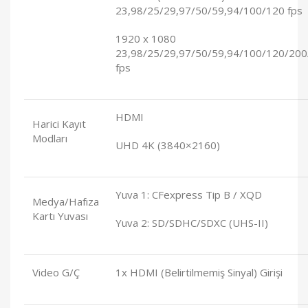
23,98/25/29,97/50/59,94/100/120 fps
1920 x 1080
23,98/25/29,97/50/59,94/100/120/200
fps
HDMI
Harici Kayıt
Modları
UHD 4K (3840×2160)
Yuva 1: CFexpress Tip B / XQD
Medya/Hafıza
Kartı Yuvası
Yuva 2: SD/SDHC/SDXC (UHS-II)
Video G/Ç
1x HDMI (Belirtilmemiş Sinyal) Girişi