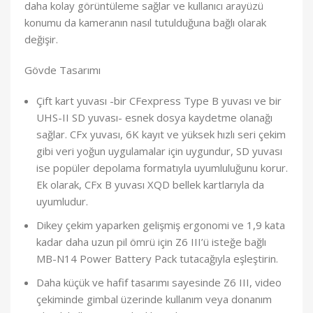
daha kolay görüntüleme sağlar ve kullanıcı arayüzü
konumu da kameranın nasıl tutulduğuna bağlı olarak
değişir.
Gövde Tasarımı
Çift kart yuvası -bir CFexpress Type B yuvası ve bir
UHS-II SD yuvası- esnek dosya kaydetme olanağı
sağlar. CFx yuvası, 6K kayıt ve yüksek hızlı seri çekim
gibi veri yoğun uygulamalar için uygundur, SD yuvası
ise popüler depolama formatıyla uyumluluğunu korur.
Ek olarak, CFx B yuvası XQD bellek kartlarıyla da
uyumludur.
Dikey çekim yaparken gelişmiş ergonomi ve 1,9 kata
kadar daha uzun pil ömrü için Z6 III’ü isteğe bağlı
MB-N14 Power Battery Pack tutacağıyla eşleştirin.
Daha küçük ve hafif tasarımı sayesinde Z6 III, video
çekiminde gimbal üzerinde kullanım veya donanım