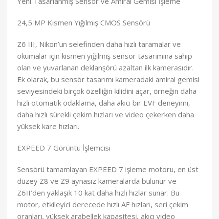
Yeni Tasarlanmış Sensör ve Amiral Gemisi İşleme
24,5 MP Kısmen Yığılmış CMOS Sensörü
Z6 III, Nikon’un selefinden daha hızlı taramalar ve
okumalar için kısmen yığılmış sensör tasarımına sahip
olan ve yuvarlanan deklanşörü azaltan ilk kamerasıdır.
Ek olarak, bu sensör tasarımı kameradaki amiral gemisi
seviyesindeki birçok özelliğin kilidini açar, örneğin daha
hızlı otomatik odaklama, daha akıcı bir EVF deneyimi,
daha hızlı sürekli çekim hızları ve video çekerken daha
yüksek kare hızları.
EXPEED 7 Görüntü İşlemcisi
Sensörü tamamlayan EXPEED 7 işleme motoru, en üst
düzey Z8 ve Z9 aynasız kameralarda bulunur ve
Z6II’den yaklaşık 10 kat daha hızlı hızlar sunar. Bu
motor, etkileyici derecede hızlı AF hızları, seri çekim
oranları, yüksek arabellek kapasitesi, akıcı video