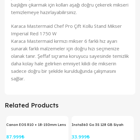
başlığını çıkarmak için kolları aşağı doğru çekerek mikseri
temizlemeye hazırlayabilirsiniz.
Karaca Mastermaid Chef Pro Çift Kollu Stand Mikser
Imperial Red 1750 W
Karaca Mastermaid kırmızı mikser 6 farklı hız ayarı
sunarak farklı malzemeler için doğru hızı seçmenize
olanak tanır. Şeffaf sıçrama koruyucu sayesinde temizlik
daha kolay hale gelirken emniyet kilidi de mikserin
sadece doğru bir şekilde kurulduğunda çalışmasını
sağlar.
Related Products
Canon EOS R10 + 18-150mm Lens
Insta360 Go 3S 128 GB Siyah
Aynasız Fotoğraf Makinesi
Aksiyon Kamerası
87.999
₺
33.999
₺