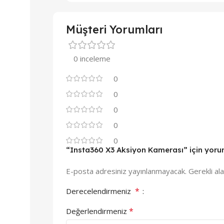
Müşteri Yorumları
0 inceleme
0
0
0
0
0
“Insta360 X3 Aksiyon Kamerası” için yorum 
E-posta adresiniz yayınlanmayacak.
Gerekli al
*
Derecelendirmeniz
*
Değerlendirmeniz