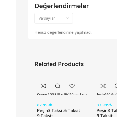
Değerlendirmeler
Henüz değerlendirme yapılmadı.
Related Products
Canon EOS R10 + 18-150mm Lens
Insta360 Go 
Aynasız Fotoğraf Makinesi
Aksiyon Kame
87.999
₺
33.999
₺
Peşin
3 Taksit
6 Taksit
Peşin
3 Ta
9 Taksit
9 Taksit