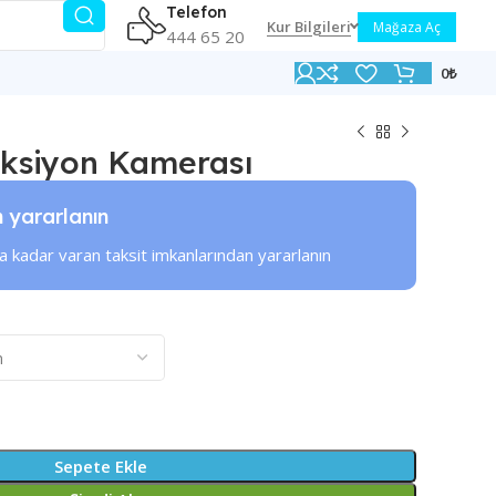
Telefon
Kur Bilgileri
Mağaza Aç
444 65 20
0
₺
Aksiyon Kamerası
n yararlanın
a kadar varan taksit imkanlarından yararlanın
Sepete Ekle