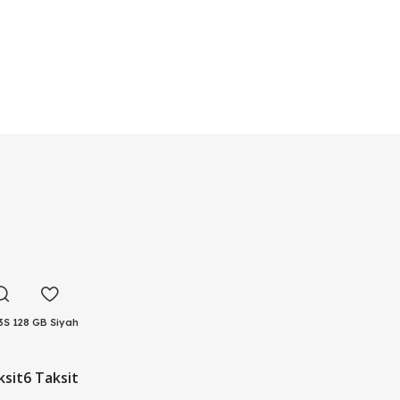
3S 128 GB Siyah
rası
ksit
6 Taksit