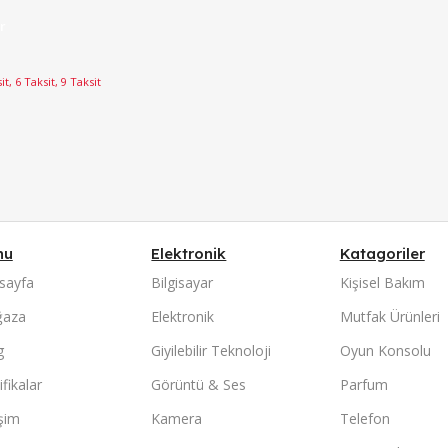
r
it, 6 Taksit, 9 Taksit
nu
Elektronik
Katagoriler
sayfa
Bilgisayar
Kişisel Bakım
aza
Elektronik
Mutfak Ürünleri
g
Giyilebilir Teknoloji
Oyun Konsolu
ifikalar
Görüntü & Ses
Parfum
işim
Kamera
Telefon