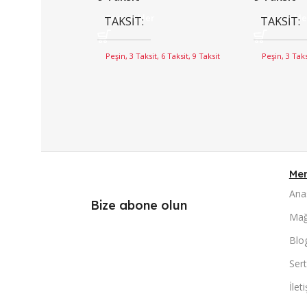
Seçenekler
Seçenekle
TAKSIT
TAKSIT
Peşin, 3 Taksit, 6 Taksit, 9 Taksit
Peşin, 3 Taks
Me
Ana
Bize abone olun
Mağ
Blo
Sert
İlet