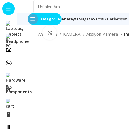
Katagoriler
Anasayfa
Mağaza
Sertifikalar
İletişim
Büyütmek için tıklayın
Ana Sayfa
KAMERA
Aksiyon Kamera
In