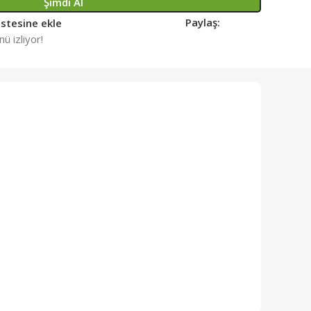
Şimdi Al
Paylaş:
istesine ekle
ü izliyor!