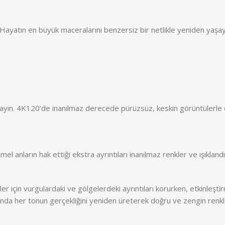
ayatın en büyük maceralarını benzersiz bir netlikle yeniden yaşayın
kalayın. 4K120’de inanılmaz derecede pürüzsüz, keskin görüntülerle 
nların hak ettiği ekstra ayrıntıları inanılmaz renkler ve ışıkland
ler için vurgulardaki ve gölgelerdeki ayrıntıları korurken, etkinle
larında her tonun gerçekliğini yeniden üreterek doğru ve zengin renk