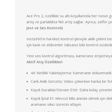
Ace Pro 2, özellikle su altı koşullarında her tonun
artış ve parlaklıkta %6 artış sağlar. Ayrıca, selfie
Jest ve Ses Kontrolü
Insta360’ın hareket kontrol işleviyle akıllı çekim
için kask ve eldivenler taksanız bile kontrol sizdedi
Yeni ses kontrol algoritması, kameranız erişemeyece
Aktif Atış Özellikleri
4K Netlikli Yakınlaştırma: Kameranın dokunmatik
Canlı Anlık Görüntü: Video çekerken harika bir f
Kaydı Duraklat/Devam Ettir: Daha kolay yönetim
Kaydı İptal Et: Mevcut klibi anında silmek için 
aramanın sıkıcı sürecini atlayın.