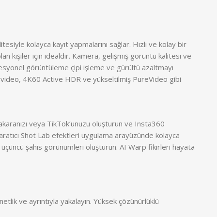
tesiyle kolayca kayıt yapmalarını sağlar. Hızlı ve kolay bir
 kişiler için idealdir. Kamera, gelişmiş görüntü kalitesi ve
ofesyonel görüntüleme çipi işleme ve gürültü azaltmayı
0 video, 4K60 Active HDR ve yükseltilmiş PureVideo gibi
 makaranızı veya TikTok’unuzu oluşturun ve Insta360
aratıcı Shot Lab efektleri uygulama arayüzünde kolayca
k üçüncü şahıs görünümleri oluşturun. AI Warp fikirleri hayata
netlik ve ayrıntıyla yakalayın. Yüksek çözünürlüklü