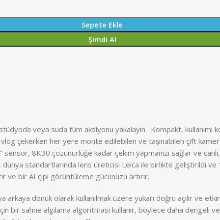
Sepete Ekle
Şimdi Al
 stüdyoda veya suda tüm aksiyonu yakalayın . Kompakt, kullanımı k
vlog çekerken her yere monte edilebilen ve taşınabilen çift kamer
3″ sensör, 8K30 çözünürlüğe kadar çekim yapmanızı sağlar ve canl
 dünya standartlarında lens üreticisi Leica ile birlikte geliştirildi 
irir ve bir AI çipi görüntüleme gücünüzü artırır.
a arkaya dönük olarak kullanılmak üzere yukarı doğru açılır ve etkin
için bir sahne algılama algoritması kullanır, böylece daha dengeli ve