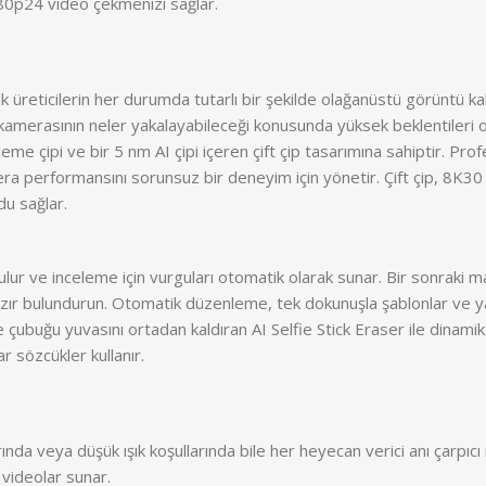
080p24 video çekmenizi sağlar.
k üreticilerin her durumda tutarlı bir şekilde olağanüstü görüntü kali
merasının neler yakalayabileceği konusunda yüksek beklentileri olan
me çipi ve bir 5 nm AI çipi içeren çift çip tasarımına sahiptir. Pr
era performansını sorunsuz bir deneyim için yönetir. Çift çip, 8K3
du sağlar.
bulur ve inceleme için vurguları otomatik olarak sunar. Bir sonraki
zır bulundurun. Otomatik düzenleme, tek dokunuşla şablonlar ve y
ie çubuğu yuvasını ortadan kaldıran AI Selfie Stick Eraser ile dinami
 sözcükler kullanır.
da veya düşük ışık koşullarında bile her heyecan verici anı çarpıcı 
 videolar sunar.