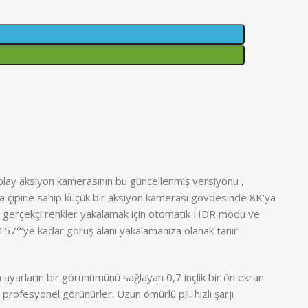
olay aksiyon kamerasının bu güncellenmiş versiyonu ,
a çipine sahip küçük bir aksiyon kamerası gövdesinde 8K’ya
ı, gerçekçi renkler yakalamak için otomatik HDR modu ve
ve 157°’ye kadar görüş alanı yakalamanıza olanak tanır.
 ayarların bir görünümünü sağlayan 0,7 inçlik bir ön ekran
 profesyonel görünürler. Uzun ömürlü pil, hızlı şarjı