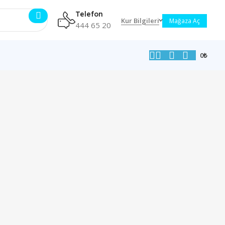
Telefon
Kur Bilgileri
Mağaza Aç
444 65 20
0
₺