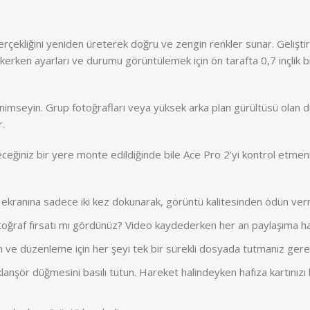
 gerçekliğini yeniden üreterek doğru ve zengin renkler sunar. Geliş
 çekerken ayarları ve durumu görüntülemek için ön tarafta 0,7 inçlik b
i benimseyin. Grup fotoğrafları veya yüksek arka plan gürültüsü ol
r.
ğiniz bir yere monte edildiğinde bile Ace Pro 2’yi kontrol etmenizi
 ekranına sadece iki kez dokunarak, görüntü kalitesinden ödün verm
otoğraf fırsatı mı gördünüz? Video kaydederken her an paylaşıma haz
 ve düzenleme için her şeyi tek bir sürekli dosyada tutmanız gere
deklanşör düğmesini basılı tutun. Hareket halindeyken hafıza kartın