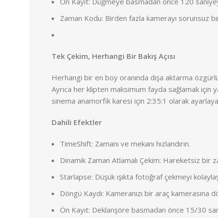
Ön Kayıt: Düğmeye basmadan önce 120 saniyey
Zaman Kodu: Birden fazla kamerayı sorunsuz bir
Tek Çekim, Herhangi Bir Bakış Açısı
Herhangi bir en boy oranında dışa aktarma özgürlü
Ayrıca her klipten maksimum fayda sağlamak için y
sinema anamorfik karesi için 2:35:1 olarak ayarlayabi
Dahili Efektler
TimeShift: Zamanı ve mekanı hızlandırın.
Dinamik Zaman Atlamalı Çekim: Hareketsiz bir za
Starlapse: Düşük ışıkta fotoğraf çekmeyi kolaylaşt
Döngü Kaydı: Kameranızı bir araç kamerasına dön
Ön Kayıt: Deklanşöre basmadan önce 15/30 saniye