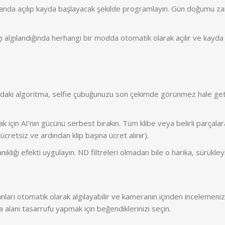
anda açılıp kayda başlayacak şekilde programlayın. Gün doğumu za
 algılandığında herhangi bir modda otomatik olarak açılır ve kayda 
aki algoritma, selfie çubuğunuzu son çekimde görünmez hale geti
için AI’nın gücünü serbest bırakın. Tüm klibe veya belirli parçalara 
 ücretsiz ve ardından klip başına ücret alınır).
klığı efekti uygulayın. ND filtreleri olmadan bile o harika, sürükleyi
ları otomatik olarak algılayabilir ve kameranın içinden incelemeniz iç
alanı tasarrufu yapmak için beğendiklerinizi seçin.