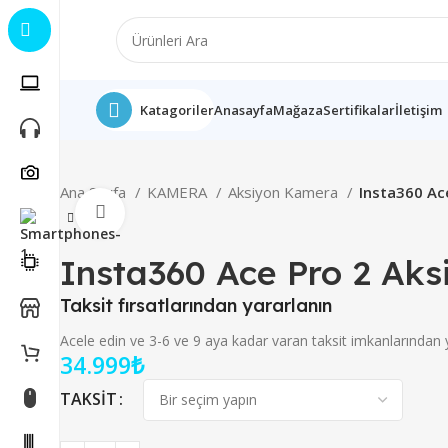
Katagoriler
Anasayfa
Mağaza
Sertifikalar
İletişim
Ana Sayfa
KAMERA
Aksiyon Kamera
Insta360 Ac
Büyütmek için tıklayın
Insta360 Ace Pro 2 Ak
Taksit fırsatlarından yararlanın
Acele edin ve 3-6 ve 9 aya kadar varan taksit imkanlarından 
34.999
₺
TAKSIT