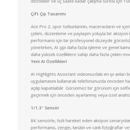
destekler ve üç saate kadar çalışma süresi için 1
Çift Çip Tasarımı
Ace Pro 2, spor tutkunlarının, maceracıların ve içeri
çekim, düzenleme ve paylaşım yoluyla bir aksiyon ka
performansı için bir profesyonel düzeyde görüntüle
yönetirken, AI çipi daha fazla işleme ve genel kam
daha yüksek özelliklere sahip daha fazla çekim mo
Yeni AI Özellikleri
AI Highlights Assistant videonuzdaki en iyi anları 
uygulamasını kullanarak telefonunuzda önceden ha
açılıp kapatılabilir. Görünmez bir görünüm için self
geçirmek için önceden ayarlanmış veya özel anahtar
1/1.3″ Sensör
8K sensörle, hızlı hareket eden aksiyon senaryoların
performansı, zengin, keskin ve canlı fotoğraflar ve