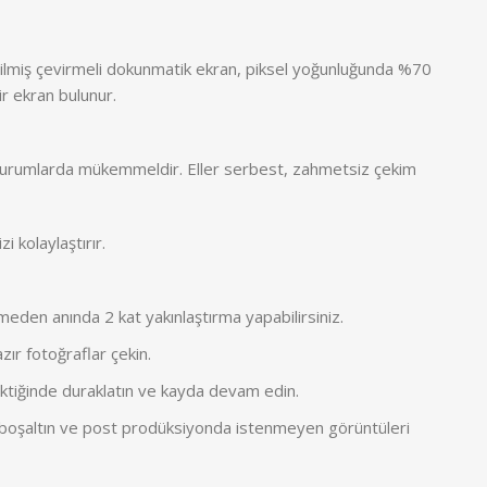
tirilmiş çevirmeli dokunmatik ekran, piksel yoğunluğunda %70
ir ekran bulunur.
an durumlarda mükemmeldir. Eller serbest, zahmetsiz çekim
 kolaylaştırır.
eden anında 2 kat yakınlaştırma yapabilirsiniz.
ır fotoğraflar çekin.
ktiğinde duraklatın ve kayda devam edin.
ızı boşaltın ve post prodüksiyonda istenmeyen görüntüleri