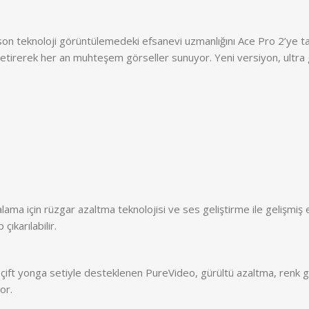
son teknoloji görüntülemedeki efsanevi uzmanlığını Ace Pro 2’ye taşıyo
getirerek her an muhteşem görseller sunuyor. Yeni versiyon, ultra
alama için rüzgar azaltma teknolojisi ve ses geliştirme ile gelişmi
ıkarılabilir.
 çift yonga setiyle desteklenen PureVideo, gürültü azaltma, renk 
or.