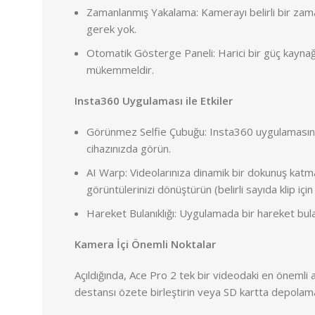
Zamanlanmış Yakalama: Kamerayı belirli bir zam
gerek yok.
Otomatik Gösterge Paneli: Harici bir güç kaynağı
mükemmeldir.
Insta360 Uygulaması ile Etkiler
Görünmez Selfie Çubuğu: Insta360 uygulamasınd
cihazınızda görün.
AI Warp: Videolarınıza dinamik bir dokunuş katmak 
görüntülerinizi dönüştürün (belirli sayıda klip için
Hareket Bulanıklığı: Uygulamada bir hareket bulanı
Kamera İçi Önemli Noktalar
Açıldığında, Ace Pro 2 tek bir videodaki en önemli an
destansı özete birleştirin veya SD kartta depolama 