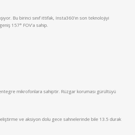
r. Bu birinci sınıf ittifak, Insta360’ın son teknolojiyi
 geniş 157° FOV’a sahip.
ş entegre mikrofonlara sahiptir. Rüzgar koruması gürültüyü
geliştirme ve aksiyon dolu gece sahnelerinde bile 13.5 durak