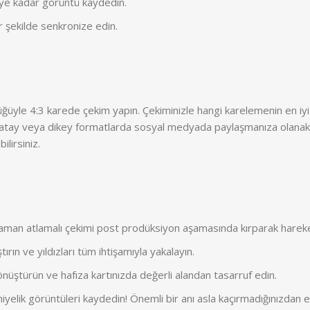
e kadar görüntü kaydedin.
 şekilde senkronize edin.
ğüyle 4:3 karede çekim yapın. Çekiminizle hangi karelemenin en i
atay veya dikey formatlarda sosyal medyada paylaşmanıza olanak t
lirsiniz.
man atlamalı çekimi post prodüksiyon aşamasında kırparak hareket
ırın ve yıldızları tüm ihtişamıyla yakalayın.
üştürün ve hafıza kartınızda değerli alandan tasarruf edin.
lik görüntüleri kaydedin! Önemli bir anı asla kaçırmadığınızdan e