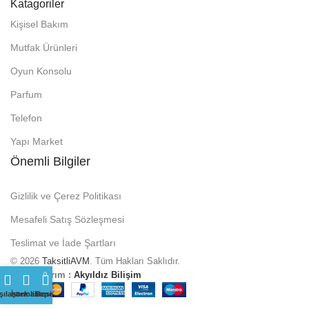
Katagoriler
Kişisel Bakım
Mutfak Ürünleri
Oyun Konsolu
Parfum
Telefon
Yapı Market
Önemli Bilgiler
Gizlilik ve Çerez Politikası
Mesafeli Satış Sözleşmesi
Teslimat ve İade Şartları
© 2026
TaksitliAVM
. Tüm Hakları Saklıdır.
Web Tasarım :
Akyıldız Bilişim
0
şılaştırmak
İstek listesi
Sepet