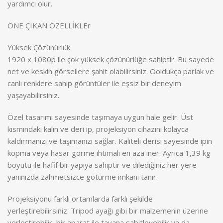
yardımcı olur.
ÖNE ÇIKAN ÖZELLİKLEr
Yüksek Çözünürlük
1920 x 1080p ile çok yüksek çözünürlüğe sahiptir. Bu sayede
net ve keskin görsellere şahit olabilirsiniz. Ooldukça parlak ve
canlı renklere sahip görüntüler ile eşsiz bir deneyim
yaşayabilirsiniz.
Özel tasarımı sayesinde taşımaya uygun hale gelir. Üst
kısmındaki kalın ve deri ip, projeksiyon cihazını kolayca
kaldırmanızı ve taşımanızı sağlar. Kaliteli derisi sayesinde ipin
kopma veya hasar görme ihtimali en aza iner. Ayrıca 1,39 kg
boyutu ile hafif bir yapıya sahiptir ve dilediğiniz her yere
yanınızda zahmetsizce götürme imkanı tanır.
Projeksiyonu farklı ortamlarda farklı şekilde
yerleştirebilirsiniz. Tripod ayağı gibi bir malzemenin üzerine
yerleştirebilir, bir aparat ile tavana sabitleyebilir ya da