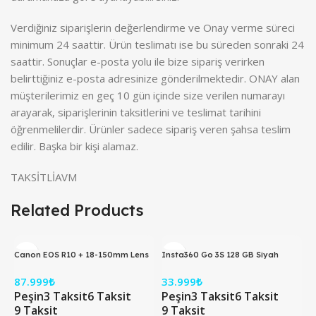
Verdiğiniz siparişlerin değerlendirme ve Onay verme süreci
minimum 24 saattir. Ürün teslimatı ise bu süreden sonraki 24
saattir. Sonuçlar e-posta yolu ile bize sipariş verirken
belirttiğiniz e-posta adresinize gönderilmektedir. ONAY alan
müşterilerimiz en geç 10 gün içinde size verilen numarayı
arayarak, siparişlerinin taksitlerini ve teslimat tarihini
öğrenmelilerdir. Ürünler sadece sipariş veren şahsa teslim
edilir. Başka bir kişi alamaz.
TAKSİTLİAVM
Related Products
Canon EOS R10 + 18-150mm Lens
Insta360 Go 3S 128 GB Siyah
Aynasız Fotoğraf Makinesi
Aksiyon Kamerası
87.999
₺
33.999
₺
Peşin
3 Taksit
6 Taksit
Peşin
3 Taksit
6 Taksit
9 Taksit
9 Taksit