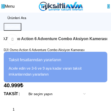
0
Menu
Aramak
DJI Osmo Action 6 Adventure Combo Aksiyon Kamerası
Büyütmek için tıklayın
DJI Osmo Action 6 Adventure Combo Aksiyon Kamerası
Taksit fırsatlarından yararlanın
Acele edin ve 3-6 ve 9 aya kadar varan taksit
imkanlarından yararlanın
40.999
₺
TAKSIT