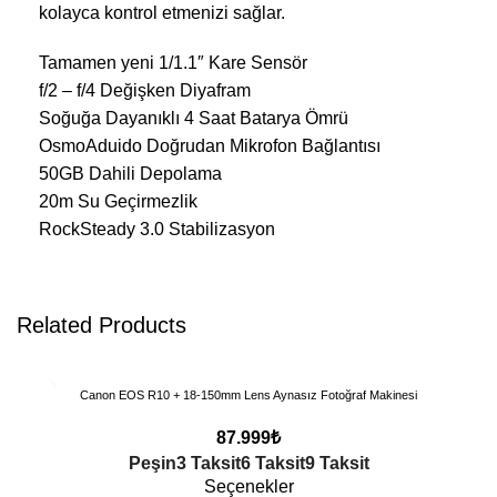
kolayca kontrol etmenizi sağlar.
Tamamen yeni 1/1.1″ Kare Sensör
f/2 – f/4 Değişken Diyafram
Soğuğa Dayanıklı 4 Saat Batarya Ömrü
OsmoAduido Doğrudan Mikrofon Bağlantısı
50GB Dahili Depolama
20m Su Geçirmezlik
RockSteady 3.0 Stabilizasyon
Related Products
Canon EOS R10 + 18-150mm Lens Aynasız Fotoğraf Makinesi
87.999
₺
Peşin
3 Taksit
6 Taksit
9 Taksit
Seçenekler