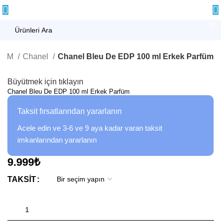
FÜM
Chanel
Chanel Bleu De EDP 100 ml Erkek Parfüm
Büyütmek için tıklayın
Chanel Bleu De EDP 100 ml Erkek Parfüm
Taksit fırsatlarından yararlanın
Acele edin ve 3-6 ve 9 aya kadar varan taksit
imkanlarından yararlanın
9.999
₺
TAKSIT