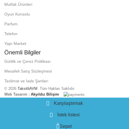
Mutfak Ürünleri
Oyun Konsolu
Parfum
Telefon
Yapı Market
Önemli Bilgiler
Gizlilik ve Çerez Politikası
Mesafeli Satış Sözleşmesi
Teslimat ve İade Şartları
© 2026
TaksitliAVM
. Tüm Hakları Saklıdır.
Web Tasarım :
Akyıldız Bilişim
Karşılaştırmak
İstek listesi
0
Sepet