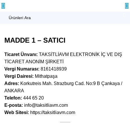
MADDE 1 – SATICI
Ticaret Ünvanı:
TAKSİTLİAVM ELEKTRONİK İÇ VE DIŞ
TİCARET ANONİM ŞİRKETİ
Vergi Numarası:
8161418939
Vergi Dairesi:
Mithatpaşa
Adres:
Korkutreis Mah. Strazburg Cad. No:9 B Çankaya /
ANKARA
Telefon:
444 65 20
E-posta:
info@taksitliavm.com
Web Sitesi:
https://taksitliavm.com