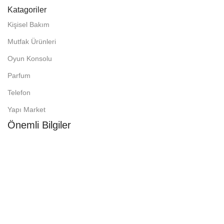
Katagoriler
Kişisel Bakım
Mutfak Ürünleri
Oyun Konsolu
Parfum
Telefon
Yapı Market
Önemli Bilgiler
Gizlilik ve Çerez Politikası
Mesafeli Satış Sözleşmesi
Teslimat ve İade Şartları
© 2026
TaksitliAVM
. Tüm Hakları Saklıdır.
Web Tasarım :
Akyıldız Bilişim
Karşılaştırmak